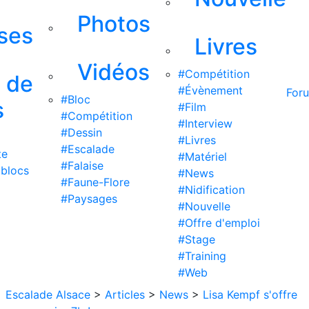
Photos
ises
Livres
Vidéos
#Compétition
s de
#Évènement
For
#Bloc
s
#Film
#Compétition
#Interview
#Dessin
#Livres
#Escalade
te
#Matériel
#Falaise
 blocs
#News
#Faune-Flore
#Nidification
#Paysages
#Nouvelle
#Offre d'emploi
#Stage
#Training
#Web
Escalade Alsace
>
Articles
>
News
>
Lisa Kempf s'offre