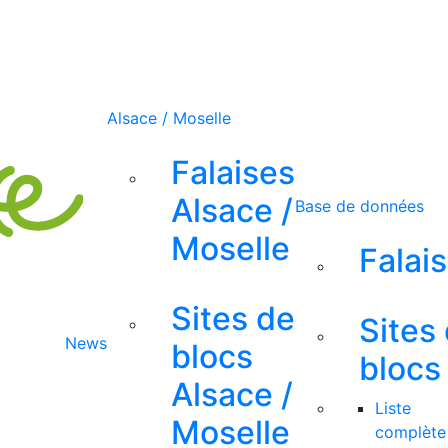
Alsace / Moselle
Falaises
Alsace /
Base de données
Moselle
Falai
Sites de
Sites
News
blocs
blocs
Alsace /
Liste
Moselle
complète