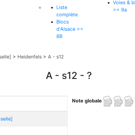
Voies & b
Liste
>= 9a
complète
Blocs
d'Alsace >=
8B
elle]
>
Heidenfels
>
A - s12
A - s12 - ?
Note globale
selle]