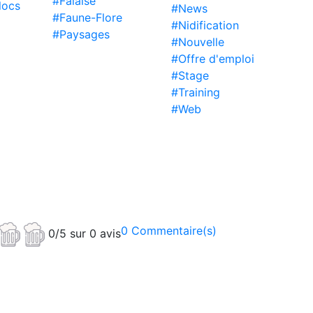
#Falaise
locs
#News
#Faune-Flore
#Nidification
#Paysages
#Nouvelle
#Offre d'emploi
#Stage
#Training
#Web
0 Commentaire(s)
0/5 sur 0 avis