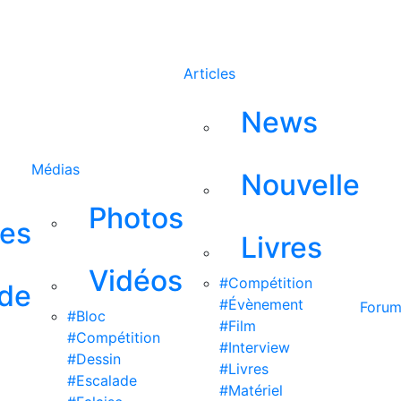
Rechercher
Articles
News
Médias
Nouvelle
Photos
ses
Livres
Vidéos
#Compétition
 de
#Évènement
Foru
#Bloc
#Film
#Compétition
#Interview
#Dessin
#Livres
#Escalade
#Matériel