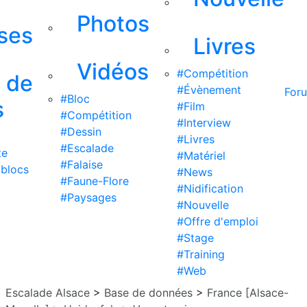
Photos
ises
Livres
Vidéos
#Compétition
s de
#Évènement
For
#Bloc
s
#Film
#Compétition
#Interview
#Dessin
#Livres
#Escalade
te
#Matériel
#Falaise
 blocs
#News
#Faune-Flore
#Nidification
#Paysages
#Nouvelle
#Offre d'emploi
#Stage
#Training
#Web
Escalade Alsace
>
Base de données
>
France [Alsace-