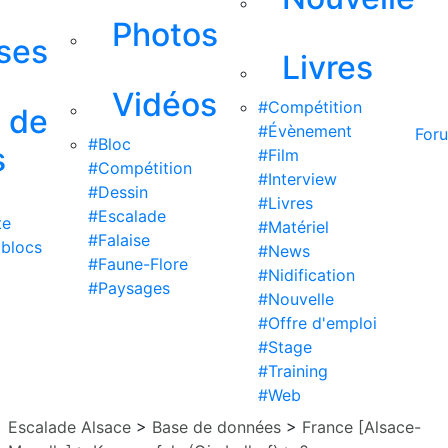
Photos
ises
Livres
Vidéos
#Compétition
s de
#Évènement
For
#Bloc
s
#Film
#Compétition
#Interview
#Dessin
#Livres
#Escalade
te
#Matériel
#Falaise
 blocs
#News
#Faune-Flore
#Nidification
#Paysages
#Nouvelle
#Offre d'emploi
#Stage
#Training
#Web
Escalade Alsace
>
Base de données
>
France [Alsace-