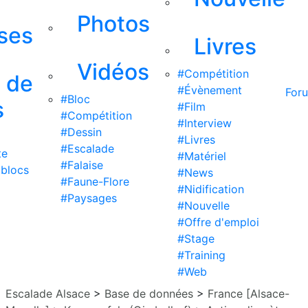
Photos
ises
Livres
Vidéos
#Compétition
s de
#Évènement
For
#Bloc
s
#Film
#Compétition
#Interview
#Dessin
#Livres
#Escalade
te
#Matériel
#Falaise
 blocs
#News
#Faune-Flore
#Nidification
#Paysages
#Nouvelle
#Offre d'emploi
#Stage
#Training
#Web
Escalade Alsace
>
Base de données
>
France [Alsace-