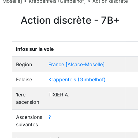
Moselle]
>
Krappenfels (Gimbelhof)
>
Action discrète
Action discrète - 7B+
Infos sur la voie
Région
France [Alsace-Moselle]
Falaise
Krappenfels (Gimbelhof)
1ere
TIXIER A.
ascension
Ascensions
?
suivantes