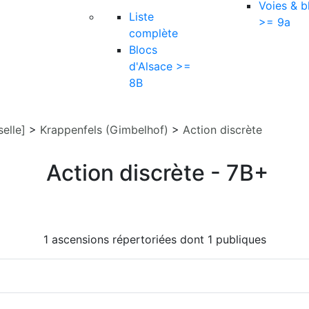
Voies & b
Liste
>= 9a
complète
Blocs
d'Alsace >=
8B
elle]
>
Krappenfels (Gimbelhof)
>
Action discrète
Action discrète - 7B+
1 ascensions répertoriées dont 1 publiques