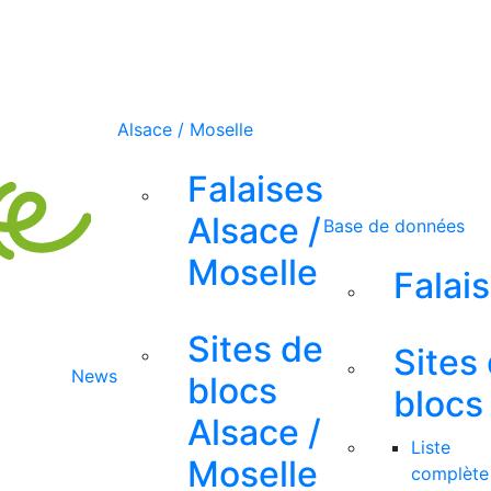
Alsace / Moselle
Falaises
Alsace /
Base de données
Moselle
Falai
Sites de
Sites
News
blocs
blocs
Alsace /
Liste
Moselle
complète