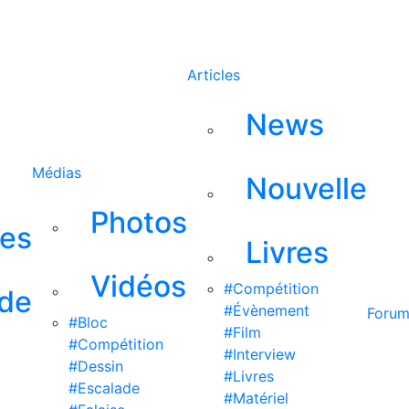
Rechercher
Articles
News
Médias
Nouvelle
Photos
ses
Livres
Vidéos
#Compétition
 de
#Évènement
Foru
#Bloc
#Film
#Compétition
#Interview
#Dessin
#Livres
#Escalade
#Matériel