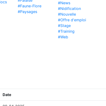
#Falaise
locs
#News
#Faune-Flore
#Nidification
#Paysages
#Nouvelle
#Offre d'emploi
#Stage
#Training
#Web
Date