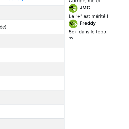
Corrigé, merci.
JMC
Le "+" est mérité !
Freddy
ée)
5c+ dans le topo.
??