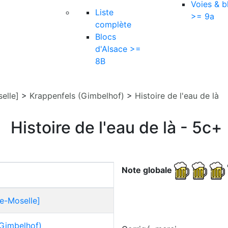
Voies & b
Liste
>= 9a
complète
Blocs
d'Alsace >=
8B
elle]
>
Krappenfels (Gimbelhof)
>
Histoire de l'eau de là
Histoire de l'eau de là - 5c+
Note globale
e-Moselle]
(Gimbelhof)