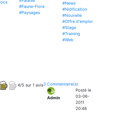
#Falaise
locs
#News
#Faune-Flore
#Nidification
#Paysages
#Nouvelle
#Offre d'emploi
#Stage
#Training
#Web
3 Commentaire(s)
4/5 sur 1 avis
Posté le
03-06-
Admin
2011
20:48