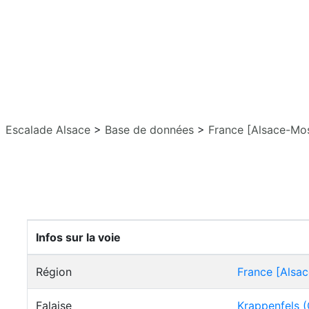
Escalade Alsace
>
Base de données
>
France [Alsace-Mos
Infos sur la voie
Région
France [Alsac
Falaise
Krappenfels 