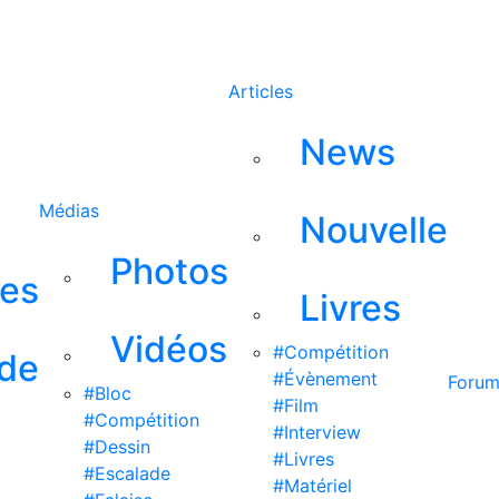
Rechercher
Articles
News
Médias
Nouvelle
Photos
ses
Livres
Vidéos
#Compétition
 de
#Évènement
Foru
#Bloc
#Film
#Compétition
#Interview
#Dessin
#Livres
#Escalade
#Matériel