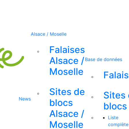
Alsace / Moselle
Falaises
Alsace /
Base de données
Moselle
Falai
Sites de
Sites
News
blocs
blocs
Alsace /
Liste
Moselle
complète