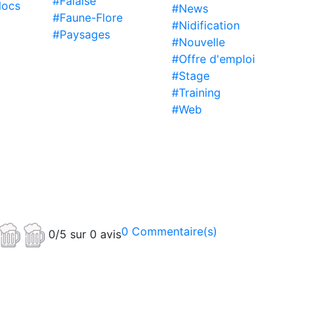
#Falaise
locs
#News
#Faune-Flore
#Nidification
#Paysages
#Nouvelle
#Offre d'emploi
#Stage
#Training
#Web
0 Commentaire(s)
0/5 sur 0 avis