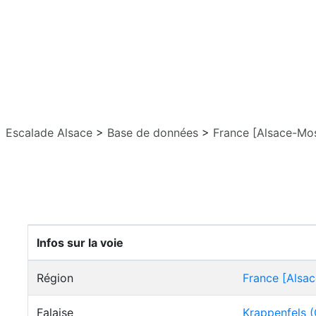
Escalade Alsace
>
Base de données
>
France [Alsace-Mos
Infos sur la voie
Région
France [Alsac
Falaise
Krappenfels 