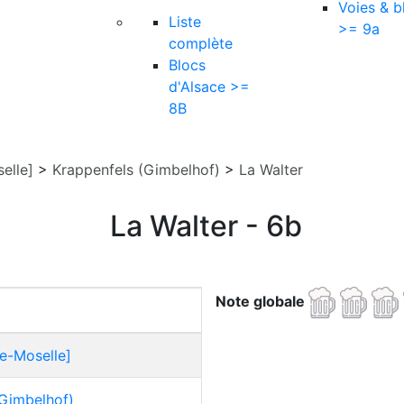
Voies & b
Liste
>= 9a
complète
Blocs
d'Alsace >=
8B
elle]
>
Krappenfels (Gimbelhof)
>
La Walter
La Walter - 6b
Note globale
e-Moselle]
(Gimbelhof)