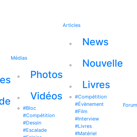
Rechercher
Articles
News
Médias
Nouvelle
Photos
ses
Livres
Vidéos
#Compétition
 de
#Évènement
Foru
#Bloc
#Film
#Compétition
#Interview
#Dessin
#Livres
#Escalade
#Matériel