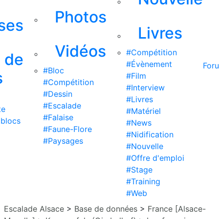
Photos
ises
Livres
Vidéos
#Compétition
s de
#Évènement
For
#Bloc
s
#Film
#Compétition
#Interview
#Dessin
#Livres
#Escalade
te
#Matériel
#Falaise
 blocs
#News
#Faune-Flore
#Nidification
#Paysages
#Nouvelle
#Offre d'emploi
#Stage
#Training
#Web
Escalade Alsace
>
Base de données
>
France [Alsace-