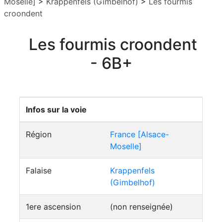
Moselle]
>
Krappenfels (Gimbelhof)
>
Les fourmis
croondent
Les fourmis croondent
- 6B+
Infos sur la voie
Région
France [Alsace-
Moselle]
Falaise
Krappenfels
(Gimbelhof)
1ere ascension
(non renseignée)