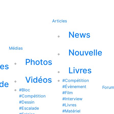
Rechercher
Articles
News
Médias
Nouvelle
Photos
ses
Livres
Vidéos
#Compétition
 de
#Évènement
Foru
#Bloc
#Film
#Compétition
#Interview
#Dessin
#Livres
#Escalade
#Matériel