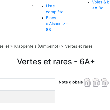
Voies & b
Liste
>= 9a
complète
Blocs
d'Alsace >=
8B
elle]
>
Krappenfels (Gimbelhof)
>
Vertes et rares
Vertes et rares - 6A+
Note globale