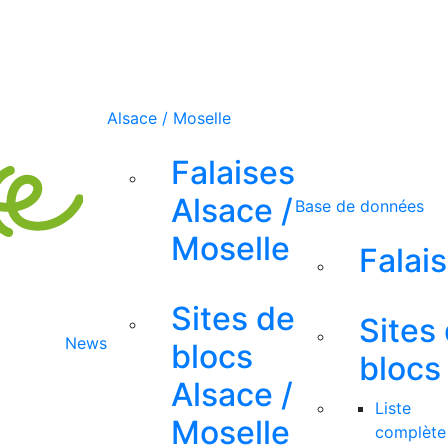
Alsace / Moselle
Falaises
Alsace /
Base de données
Moselle
Falai
Sites de
Sites
News
blocs
blocs
Alsace /
Liste
Moselle
complète