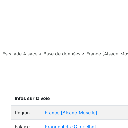
Escalade Alsace
>
Base de données
>
France [Alsace-Mos
Infos sur la voie
Région
France [Alsace-Moselle]
Falaise
Krappenfels (Gimbelhof)