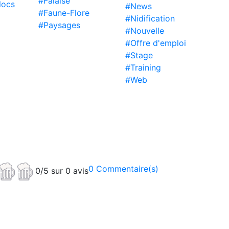
#Falaise
locs
#News
#Faune-Flore
#Nidification
#Paysages
#Nouvelle
#Offre d'emploi
#Stage
#Training
#Web
0 Commentaire(s)
0/5 sur 0 avis