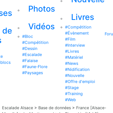
Photos
ises
Livres
Vidéos
#Compétition
s de
#Évènement
For
#Bloc
s
#Film
#Compétition
#Interview
#Dessin
#Livres
#Escalade
te
#Matériel
#Falaise
 blocs
#News
#Faune-Flore
#Nidification
#Paysages
#Nouvelle
#Offre d'emploi
#Stage
#Training
#Web
Escalade Alsace
>
Base de données
>
France [Alsace-