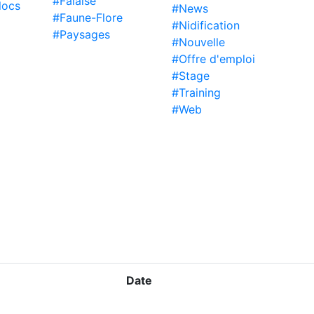
#Falaise
locs
#News
#Faune-Flore
#Nidification
#Paysages
#Nouvelle
#Offre d'emploi
#Stage
#Training
#Web
Date