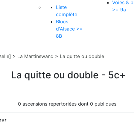
Voies & b
Liste
>= 9a
complète
Blocs
d'Alsace >=
8B
elle]
>
La Martinswand
>
La quitte ou double
La quitte ou double - 5c+
0 ascensions répertoriées dont 0 publiques
eur