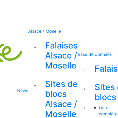
Alsace / Moselle
Falaises
Alsace /
Base de données
Moselle
Falai
Sites de
Sites
News
blocs
blocs
Alsace /
Liste
Moselle
complète