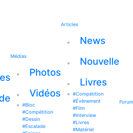
Rechercher
Articles
News
Médias
Nouvelle
Photos
ses
Livres
Vidéos
#Compétition
 de
#Évènement
Foru
#Bloc
#Film
#Compétition
#Interview
#Dessin
#Livres
#Escalade
#Matériel