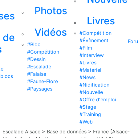
Photos
ises
Livres
Vidéos
#Compétition
s de
#Évènement
For
#Bloc
s
#Film
#Compétition
#Interview
#Dessin
#Livres
#Escalade
te
#Matériel
#Falaise
 blocs
#News
#Faune-Flore
#Nidification
#Paysages
#Nouvelle
#Offre d'emploi
#Stage
#Training
#Web
Escalade Alsace
>
Base de données
>
France [Alsace-