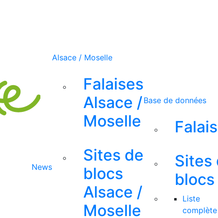
Alsace / Moselle
Falaises
Alsace /
Base de données
Moselle
Falai
Sites de
Sites
News
blocs
blocs
Alsace /
Liste
Moselle
complète