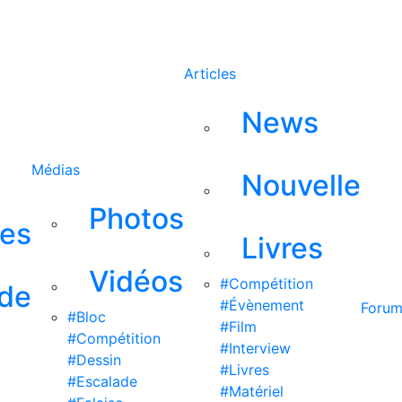
Rechercher
Articles
News
Médias
Nouvelle
Photos
ses
Livres
Vidéos
#Compétition
 de
#Évènement
Foru
#Bloc
#Film
#Compétition
#Interview
#Dessin
#Livres
#Escalade
#Matériel