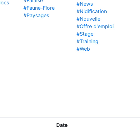
#Falaise
locs
#News
#Faune-Flore
#Nidification
#Paysages
#Nouvelle
#Offre d'emploi
#Stage
#Training
#Web
Date