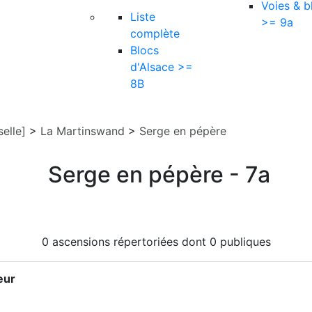
Voies & b
Liste
>= 9a
complète
Blocs
d'Alsace >=
8B
elle]
>
La Martinswand
>
Serge en pépère
Serge en pépère - 7a
0 ascensions répertoriées dont 0 publiques
eur