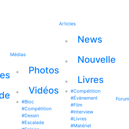
Rechercher
Articles
News
Médias
Nouvelle
Photos
ses
Livres
Vidéos
#Compétition
 de
#Évènement
Foru
#Bloc
#Film
#Compétition
#Interview
#Dessin
#Livres
#Escalade
#Matériel