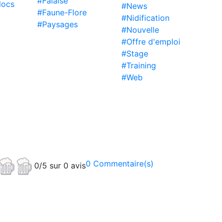
#Falaise
locs
#News
#Faune-Flore
#Nidification
#Paysages
#Nouvelle
#Offre d'emploi
#Stage
#Training
#Web
0 Commentaire(s)
0/5 sur 0 avis