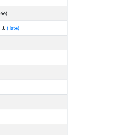
née)
 J.
(liste)