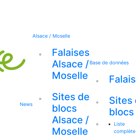
Alsace / Moselle
Falaises
Alsace /
Base de données
Moselle
Falai
Sites de
Sites
News
blocs
blocs
Alsace /
Liste
Moselle
complète