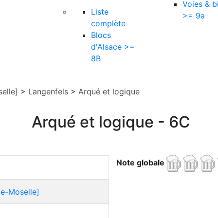
Voies & b
Liste
>= 9a
complète
Blocs
d'Alsace >=
8B
elle]
>
Langenfels
>
Arqué et logique
Arqué et logique - 6C
Note globale
ce-Moselle]