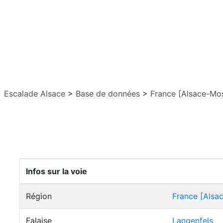
Escalade Alsace
>
Base de données
>
France [Alsace-Mos
Infos sur la voie
Région
France [Alsa
Falaise
Langenfels