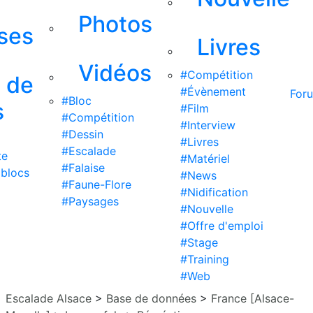
Photos
ises
Livres
Vidéos
#Compétition
s de
#Évènement
For
#Bloc
s
#Film
#Compétition
#Interview
#Dessin
#Livres
#Escalade
te
#Matériel
#Falaise
 blocs
#News
#Faune-Flore
#Nidification
#Paysages
#Nouvelle
#Offre d'emploi
#Stage
#Training
#Web
Escalade Alsace
>
Base de données
>
France [Alsace-