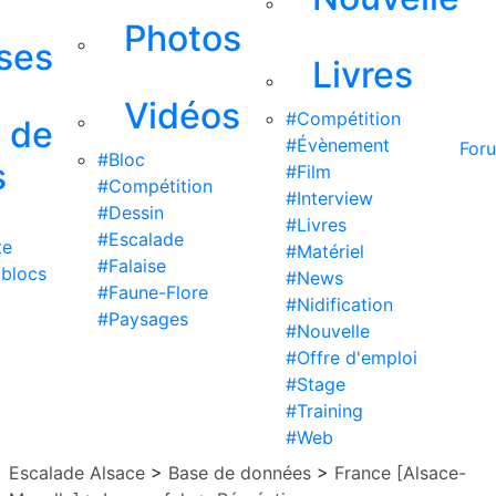
Photos
ises
Livres
Vidéos
#Compétition
s de
#Évènement
For
#Bloc
s
#Film
#Compétition
#Interview
#Dessin
#Livres
#Escalade
te
#Matériel
#Falaise
 blocs
#News
#Faune-Flore
#Nidification
#Paysages
#Nouvelle
#Offre d'emploi
#Stage
#Training
#Web
Escalade Alsace
>
Base de données
>
France [Alsace-