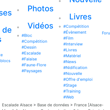
Photos
ises
Livres
Vidéos
#Compétition
s de
#Évènement
For
#Bloc
s
#Film
#Compétition
#Interview
#Dessin
#Livres
#Escalade
te
#Matériel
#Falaise
 blocs
#News
#Faune-Flore
#Nidification
#Paysages
#Nouvelle
#Offre d'emploi
#Stage
#Training
#Web
Escalade Alsace
>
Base de données
>
France [Alsace-