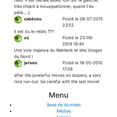
haut. Il est décalé assez loin sur la gauche,
très chiant à mousquetonner, quand t'es
pété... ;)
cabécou
Posté le 08-07-2015
23:52
Il est ou le relais ???
oz
Posté le 23-06-
2014 18:40
Une voie majeure du Waldeck et des Vosges
du Nord !
jeroen
Posté le 18-05-2010
17:58
after the powerful moves on slopers, a very
nice run-out. be careful with the last move!
Menu
Base de données
Médias