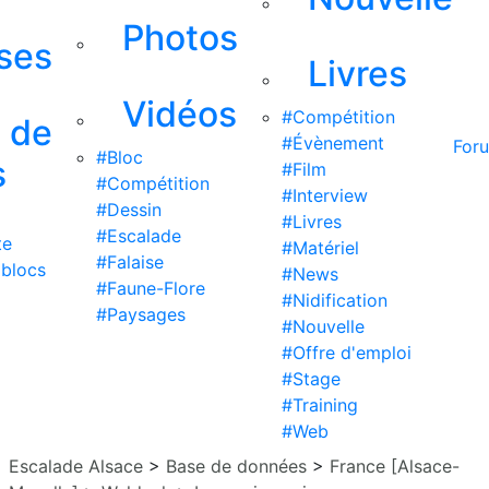
Photos
ises
Livres
Vidéos
#Compétition
s de
#Évènement
For
#Bloc
s
#Film
#Compétition
#Interview
#Dessin
#Livres
#Escalade
te
#Matériel
#Falaise
 blocs
#News
#Faune-Flore
#Nidification
#Paysages
#Nouvelle
#Offre d'emploi
#Stage
#Training
#Web
Escalade Alsace
>
Base de données
>
France [Alsace-