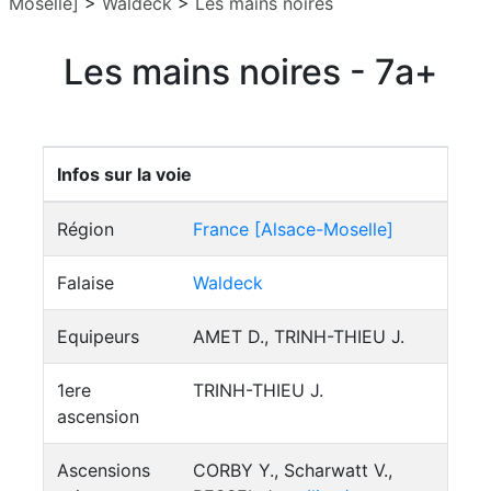
Moselle]
>
Waldeck
>
Les mains noires
Les mains noires - 7a+
Infos sur la voie
Région
France [Alsace-Moselle]
Falaise
Waldeck
Equipeurs
AMET D., TRINH-THIEU J.
1ere
TRINH-THIEU J.
ascension
Ascensions
CORBY Y., Scharwatt V.,