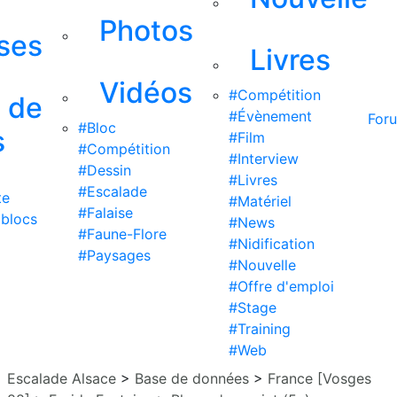
Photos
ises
Livres
Vidéos
#Compétition
s de
#Évènement
For
#Bloc
s
#Film
#Compétition
#Interview
#Dessin
#Livres
#Escalade
te
#Matériel
#Falaise
 blocs
#News
#Faune-Flore
#Nidification
#Paysages
#Nouvelle
#Offre d'emploi
#Stage
#Training
#Web
Escalade Alsace
>
Base de données
>
France [Vosges