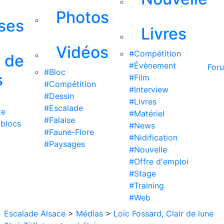
Photos
ises
Livres
Vidéos
#Compétition
s de
#Évènement
For
#Bloc
s
#Film
#Compétition
#Interview
#Dessin
#Livres
#Escalade
te
#Matériel
#Falaise
 blocs
#News
#Faune-Flore
#Nidification
#Paysages
#Nouvelle
#Offre d'emploi
#Stage
#Training
#Web
Escalade Alsace
>
Médias
>
Loïc Fossard, Clair de lune