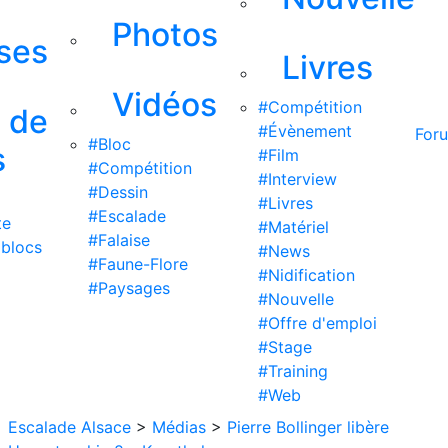
Photos
ises
Livres
Vidéos
#Compétition
s de
#Évènement
For
#Bloc
s
#Film
#Compétition
#Interview
#Dessin
#Livres
#Escalade
te
#Matériel
#Falaise
 blocs
#News
#Faune-Flore
#Nidification
#Paysages
#Nouvelle
#Offre d'emploi
#Stage
#Training
#Web
Escalade Alsace
>
Médias
>
Pierre Bollinger libère