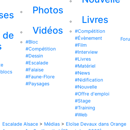
Photos
ises
Livres
Vidéos
#Compétition
s de
#Évènement
For
#Bloc
s
#Film
#Compétition
#Interview
#Dessin
#Livres
#Escalade
te
#Matériel
#Falaise
 blocs
#News
#Faune-Flore
#Nidification
#Paysages
#Nouvelle
#Offre d'emploi
#Stage
#Training
#Web
Escalade Alsace
>
Médias
>
Eloïse Devaux dans Orange