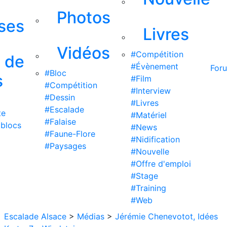
Photos
ises
Livres
Vidéos
#Compétition
s de
#Évènement
For
#Bloc
s
#Film
#Compétition
#Interview
#Dessin
#Livres
#Escalade
te
#Matériel
#Falaise
 blocs
#News
#Faune-Flore
#Nidification
#Paysages
#Nouvelle
#Offre d'emploi
#Stage
#Training
#Web
Escalade Alsace
>
Médias
>
Jérémie Chenevotot, Idées