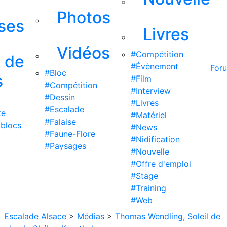
Photos
ises
Livres
Vidéos
#Compétition
s de
#Évènement
For
#Bloc
s
#Film
#Compétition
#Interview
#Dessin
#Livres
#Escalade
te
#Matériel
#Falaise
 blocs
#News
#Faune-Flore
#Nidification
#Paysages
#Nouvelle
#Offre d'emploi
#Stage
#Training
#Web
Escalade Alsace
>
Médias
>
Thomas Wendling, Soleil de