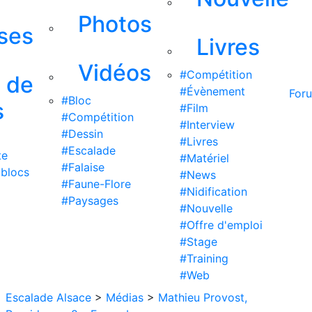
Photos
ises
Livres
Vidéos
#Compétition
s de
#Évènement
For
#Bloc
s
#Film
#Compétition
#Interview
#Dessin
#Livres
#Escalade
te
#Matériel
#Falaise
 blocs
#News
#Faune-Flore
#Nidification
#Paysages
#Nouvelle
#Offre d'emploi
#Stage
#Training
#Web
Escalade Alsace
>
Médias
>
Mathieu Provost,