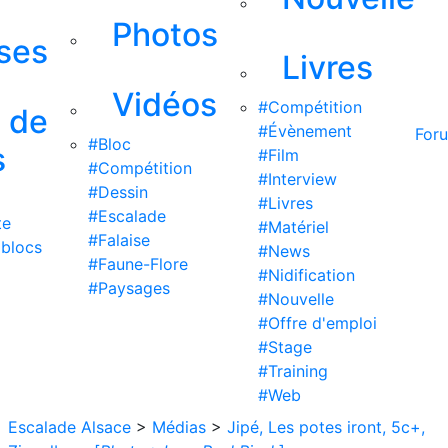
Photos
ises
Livres
Vidéos
#Compétition
s de
#Évènement
For
#Bloc
s
#Film
#Compétition
#Interview
#Dessin
#Livres
#Escalade
te
#Matériel
#Falaise
 blocs
#News
#Faune-Flore
#Nidification
#Paysages
#Nouvelle
#Offre d'emploi
#Stage
#Training
#Web
Escalade Alsace
>
Médias
>
Jipé, Les potes iront, 5c+,