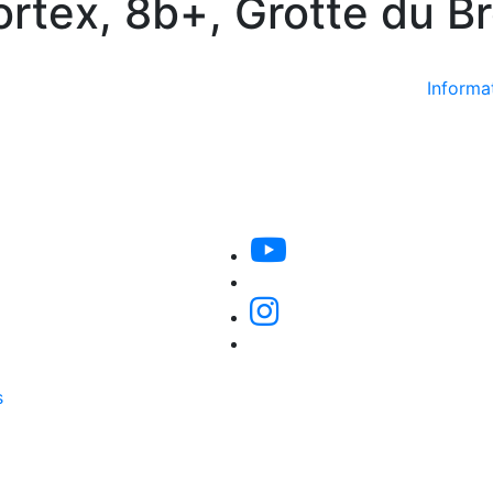
rtex, 8b+, Grotte du B
Informat
s