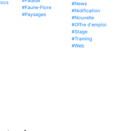
#Falaise
locs
#News
#Faune-Flore
#Nidification
#Paysages
#Nouvelle
#Offre d'emploi
#Stage
#Training
#Web