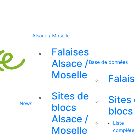
Alsace / Moselle
Falaises
Alsace /
Base de données
Moselle
Falai
Sites de
Sites
News
blocs
blocs
Alsace /
Liste
Moselle
complète