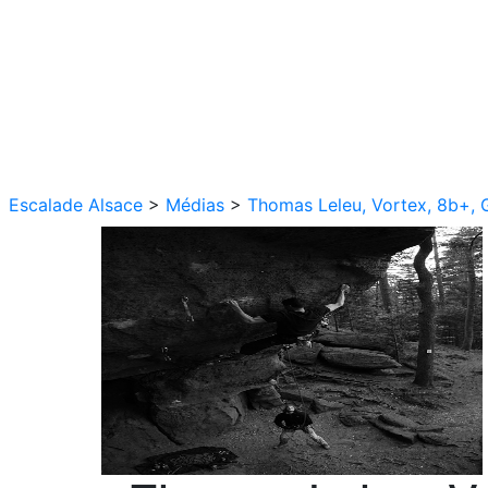
Escalade Alsace
>
Médias
>
Thomas Leleu, Vortex, 8b+, 