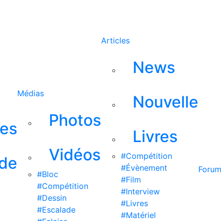
Rechercher
Articles
News
Médias
Nouvelle
Photos
ses
Livres
Vidéos
#Compétition
 de
#Évènement
Foru
#Bloc
#Film
#Compétition
#Interview
#Dessin
#Livres
#Escalade
#Matériel