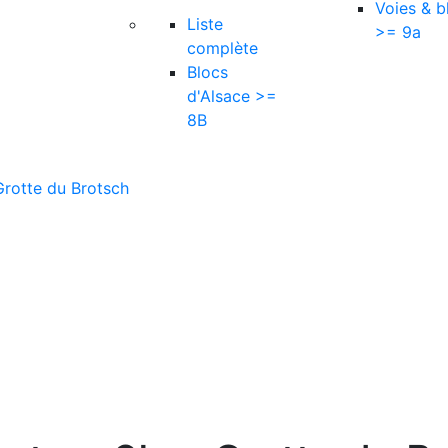
Voies & b
Liste
>= 9a
complète
Blocs
d'Alsace >=
8B
Grotte du Brotsch