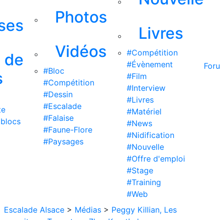
Photos
ises
Livres
Vidéos
#Compétition
s de
#Évènement
For
#Bloc
s
#Film
#Compétition
#Interview
#Dessin
#Livres
#Escalade
te
#Matériel
#Falaise
 blocs
#News
#Faune-Flore
#Nidification
#Paysages
#Nouvelle
#Offre d'emploi
#Stage
#Training
#Web
Escalade Alsace
>
Médias
>
Peggy Killian, Les