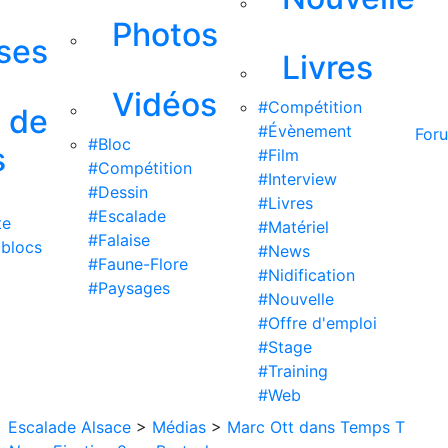
Photos
ises
Livres
Vidéos
#Compétition
s de
#Évènement
For
#Bloc
s
#Film
#Compétition
#Interview
#Dessin
#Livres
#Escalade
te
#Matériel
#Falaise
 blocs
#News
#Faune-Flore
#Nidification
#Paysages
#Nouvelle
#Offre d'emploi
#Stage
#Training
#Web
Escalade Alsace
>
Médias
>
Marc Ott dans Temps T