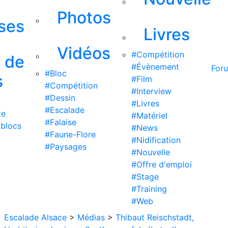
Photos
ises
Livres
Vidéos
#Compétition
s de
#Évènement
For
#Bloc
s
#Film
#Compétition
#Interview
#Dessin
#Livres
#Escalade
te
#Matériel
#Falaise
 blocs
#News
#Faune-Flore
#Nidification
#Paysages
#Nouvelle
#Offre d'emploi
#Stage
#Training
#Web
Escalade Alsace
>
Médias
>
Thibaut Reischstadt,