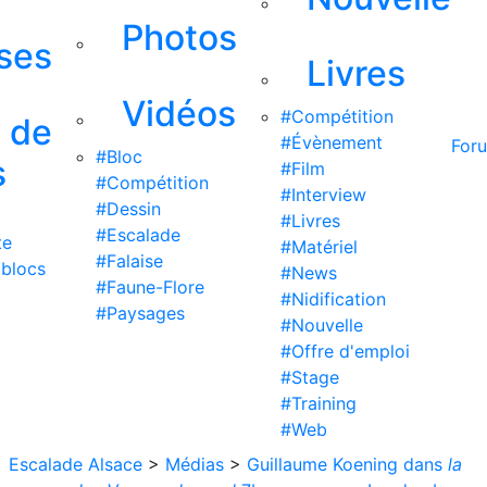
Photos
ises
Livres
Vidéos
#Compétition
s de
#Évènement
For
#Bloc
s
#Film
#Compétition
#Interview
#Dessin
#Livres
#Escalade
te
#Matériel
#Falaise
 blocs
#News
#Faune-Flore
#Nidification
#Paysages
#Nouvelle
#Offre d'emploi
#Stage
#Training
#Web
Escalade Alsace
>
Médias
>
Guillaume Koening dans
la