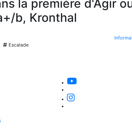
ans la première d'Agir ou
a+/b, Kronthal
Informat
Escalade
s