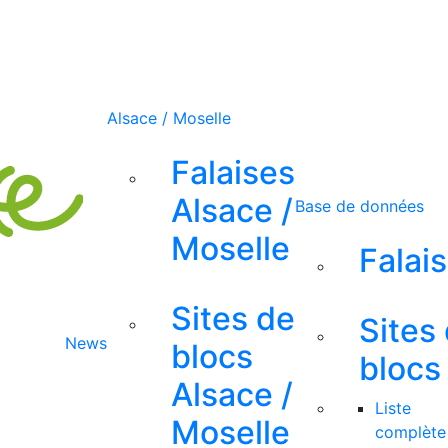
Alsace / Moselle
Falaises
Alsace /
Base de données
Moselle
Falai
Sites de
Sites
News
blocs
blocs
Alsace /
Liste
Moselle
complète