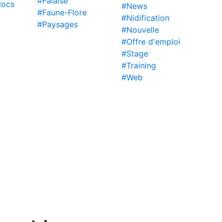
#Falaise
locs
#News
#Faune-Flore
#Nidification
#Paysages
#Nouvelle
#Offre d'emploi
#Stage
#Training
#Web