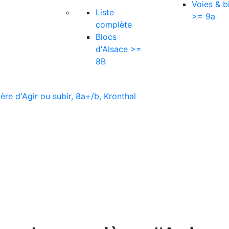
Voies & b
Liste
>= 9a
complète
Blocs
d'Alsace >=
8B
ière d'Agir ou subir, 8a+/b, Kronthal