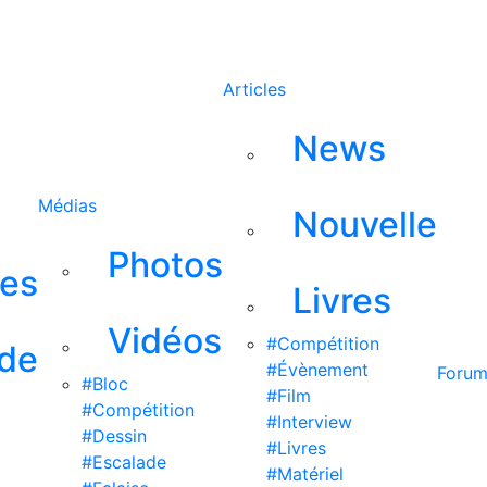
Rechercher
Articles
News
Médias
Nouvelle
Photos
ses
Livres
Vidéos
#Compétition
 de
#Évènement
Foru
#Bloc
#Film
#Compétition
#Interview
#Dessin
#Livres
#Escalade
#Matériel