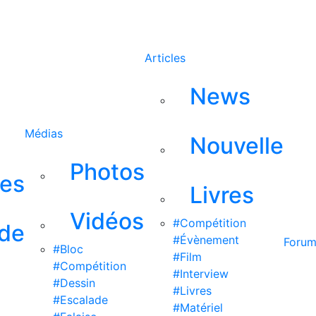
Rechercher
Articles
News
Médias
Nouvelle
Photos
ses
Livres
Vidéos
#Compétition
 de
#Évènement
Foru
#Bloc
#Film
#Compétition
#Interview
#Dessin
#Livres
#Escalade
#Matériel