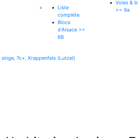
Voies & b
Liste
>= 9a
complète
Blocs
d'Alsace >=
8B
u singe, 7c+, Krappenfels (Lutzel)