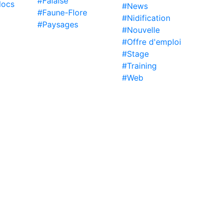
#Falaise
locs
#News
#Faune-Flore
#Nidification
#Paysages
#Nouvelle
#Offre d'emploi
#Stage
#Training
#Web