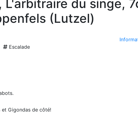
 L'arbitraire du singe, 7
penfels (Lutzel)
Informat
Escalade
sabots.
s et Gigondas de côté!