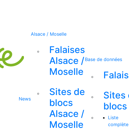
Alsace / Moselle
Falaises
Alsace /
Base de données
Moselle
Falai
Sites de
Sites
News
blocs
blocs
Alsace /
Liste
Moselle
complète