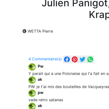
Julien Panigot,
Krap
WETTA Pierre
4 Commentaire(s)
Pw
Y parait qui a une Polonaise qui l'a fait en 
ak
PW: je t'ai mis des bouteilles de Vacqueyra
pw
vade retro satanas
ak