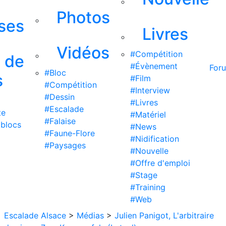
Photos
ises
Livres
Vidéos
#Compétition
s de
#Évènement
For
#Bloc
s
#Film
#Compétition
#Interview
#Dessin
#Livres
#Escalade
te
#Matériel
#Falaise
 blocs
#News
#Faune-Flore
#Nidification
#Paysages
#Nouvelle
#Offre d'emploi
#Stage
#Training
#Web
Escalade Alsace
>
Médias
>
Julien Panigot, L'arbitraire