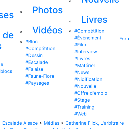
Photos
ises
Livres
Vidéos
#Compétition
s de
#Évènement
For
#Bloc
s
#Film
#Compétition
#Interview
#Dessin
#Livres
#Escalade
te
#Matériel
#Falaise
 blocs
#News
#Faune-Flore
#Nidification
#Paysages
#Nouvelle
#Offre d'emploi
#Stage
#Training
#Web
Escalade Alsace
>
Médias
>
Catherine Flick, L'arbitraire