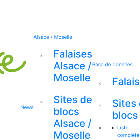
Alsace / Moselle
Falaises
Alsace /
Base de données
Moselle
Falai
Sites de
Sites
News
blocs
blocs
Alsace /
Liste
Moselle
complète