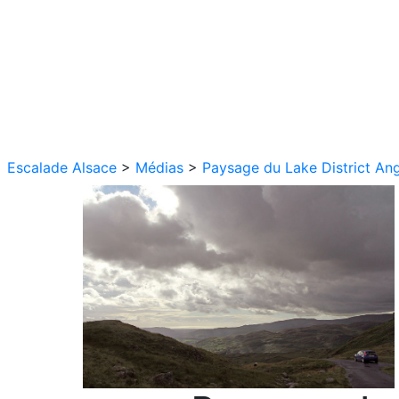
Escalade Alsace
>
Médias
>
Paysage du Lake District Ang