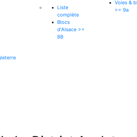
Voies & b
Liste
>= 9a
complète
Blocs
d'Alsace >=
8B
leterre