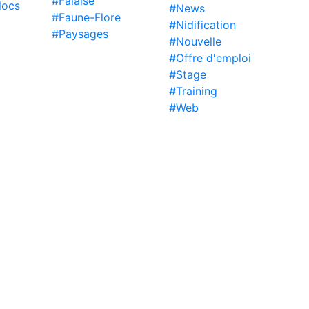
#Falaise
locs
#News
#Faune-Flore
#Nidification
#Paysages
#Nouvelle
#Offre d'emploi
#Stage
#Training
#Web