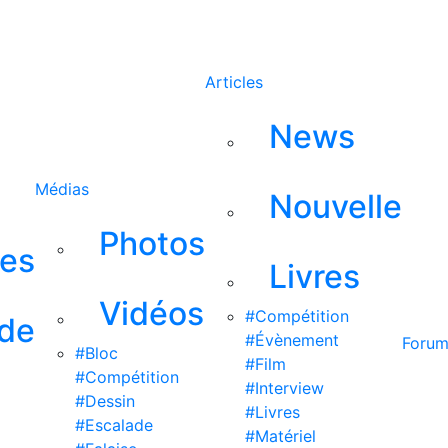
Rechercher
Articles
News
Médias
Nouvelle
Photos
ses
Livres
Vidéos
#Compétition
 de
#Évènement
Foru
#Bloc
#Film
#Compétition
#Interview
#Dessin
#Livres
#Escalade
#Matériel