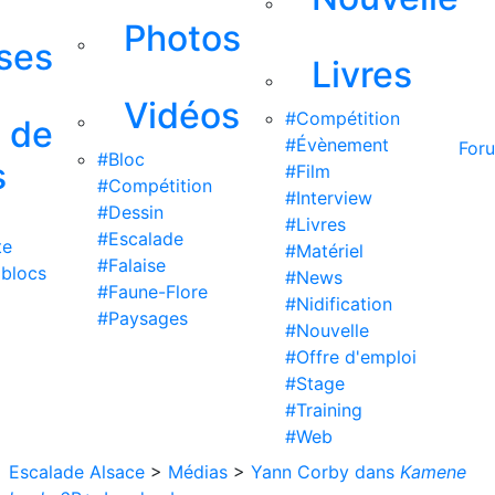
Photos
ises
Livres
Vidéos
#Compétition
s de
#Évènement
For
#Bloc
s
#Film
#Compétition
#Interview
#Dessin
#Livres
#Escalade
te
#Matériel
#Falaise
 blocs
#News
#Faune-Flore
#Nidification
#Paysages
#Nouvelle
#Offre d'emploi
#Stage
#Training
#Web
Escalade Alsace
>
Médias
>
Yann Corby dans
Kamene