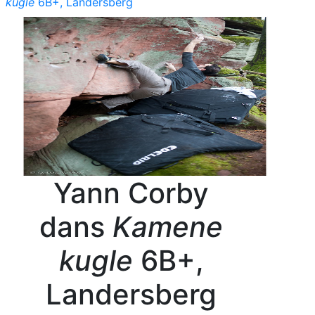
kugle
6B+, Landersberg
Yann Corby
dans
Kamene
kugle
6B+,
Landersberg