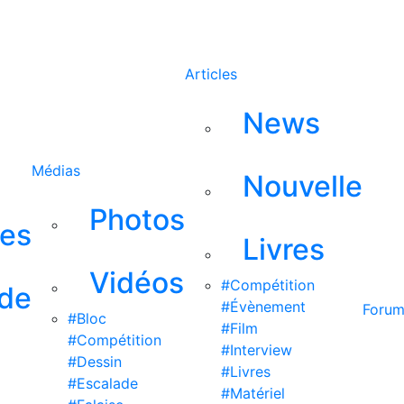
Rechercher
Articles
News
Médias
Nouvelle
Photos
ses
Livres
Vidéos
#Compétition
 de
#Évènement
Foru
#Bloc
#Film
#Compétition
#Interview
#Dessin
#Livres
#Escalade
#Matériel