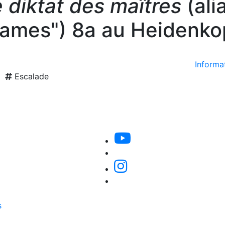
 diktat des maîtres
(ali
ames") 8a au Heidenko
Informat
Escalade
s