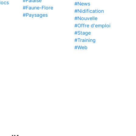
#Falaise
locs
#News
#Faune-Flore
#Nidification
#Paysages
#Nouvelle
#Offre d'emploi
#Stage
#Training
#Web