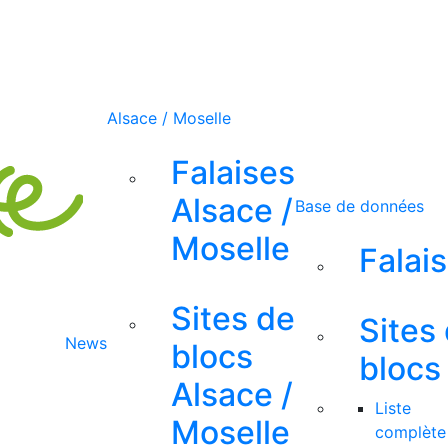
Alsace / Moselle
Falaises
Alsace /
Base de données
Moselle
Falai
Sites de
Sites
News
blocs
blocs
Alsace /
Liste
Moselle
complète