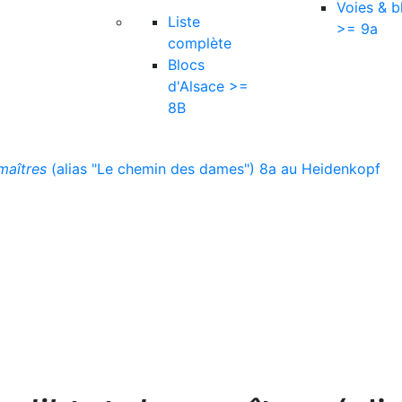
Voies & b
Liste
>= 9a
complète
Blocs
d'Alsace >=
8B
maîtres
(alias "Le chemin des dames") 8a au Heidenkopf