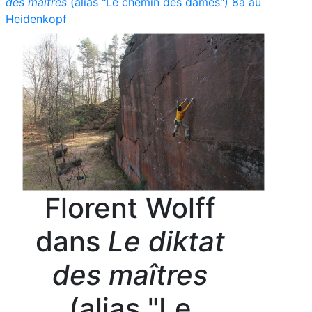
des maîtres
(alias "Le chemin des dames") 8a au
Heidenkopf
Florent Wolff
dans
Le diktat
des maîtres
(alias "Le