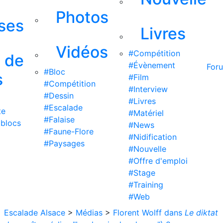
Photos
ises
Livres
Vidéos
#Compétition
s de
#Évènement
For
#Bloc
s
#Film
#Compétition
#Interview
#Dessin
#Livres
#Escalade
te
#Matériel
#Falaise
 blocs
#News
#Faune-Flore
#Nidification
#Paysages
#Nouvelle
#Offre d'emploi
#Stage
#Training
#Web
Escalade Alsace
>
Médias
>
Florent Wolff dans
Le diktat