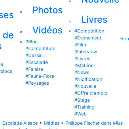
Photos
ises
Livres
Vidéos
#Compétition
s de
#Évènement
For
#Bloc
s
#Film
#Compétition
#Interview
#Dessin
#Livres
#Escalade
te
#Matériel
#Falaise
 blocs
#News
#Faune-Flore
#Nidification
#Paysages
#Nouvelle
#Offre d'emploi
#Stage
#Training
#Web
Escalade Alsace
>
Médias
>
Philippe Fischer dans
Miss