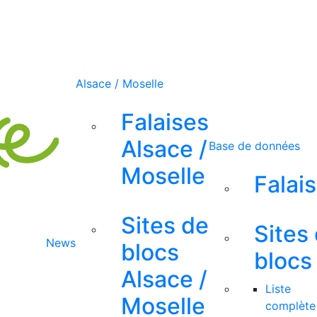
Alsace / Moselle
Falaises
Alsace /
Base de données
Moselle
Falai
Sites de
Sites
News
blocs
blocs
Alsace /
Liste
Moselle
complète