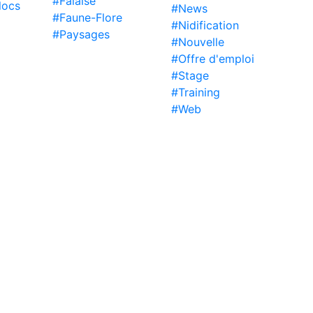
#Falaise
locs
#News
#Faune-Flore
#Nidification
#Paysages
#Nouvelle
#Offre d'emploi
#Stage
#Training
#Web