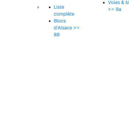
Voies & b
Liste
>= 9a
complète
Blocs
d'Alsace >=
8B