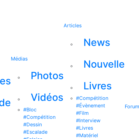
Rechercher
Articles
News
Médias
Nouvelle
Photos
ses
Livres
Vidéos
#Compétition
 de
#Évènement
Foru
#Bloc
#Film
#Compétition
#Interview
#Dessin
#Livres
#Escalade
#Matériel