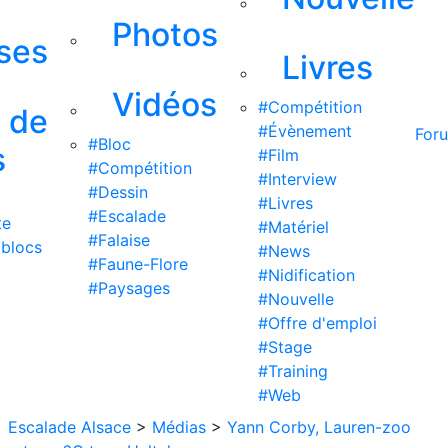
Photos
ises
Livres
Vidéos
#Compétition
s de
#Évènement
For
#Bloc
s
#Film
#Compétition
#Interview
#Dessin
#Livres
#Escalade
te
#Matériel
#Falaise
 blocs
#News
#Faune-Flore
#Nidification
#Paysages
#Nouvelle
#Offre d'emploi
#Stage
#Training
#Web
Escalade Alsace
>
Médias
>
Yann Corby, Lauren-zoo