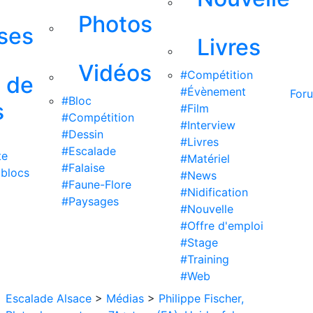
Photos
ises
Livres
Vidéos
#Compétition
s de
#Évènement
For
#Bloc
s
#Film
#Compétition
#Interview
#Dessin
#Livres
#Escalade
te
#Matériel
#Falaise
 blocs
#News
#Faune-Flore
#Nidification
#Paysages
#Nouvelle
#Offre d'emploi
#Stage
#Training
#Web
Escalade Alsace
>
Médias
>
Philippe Fischer,