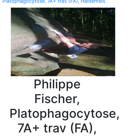
Platophagocytose, 7A+ trav (FA), Heidenfels
Philippe
Fischer,
Platophagocytose,
7A+ trav (FA),