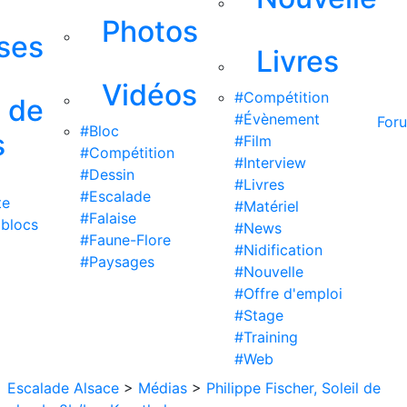
Photos
ises
Livres
Vidéos
#Compétition
s de
#Évènement
For
#Bloc
s
#Film
#Compétition
#Interview
#Dessin
#Livres
#Escalade
te
#Matériel
#Falaise
 blocs
#News
#Faune-Flore
#Nidification
#Paysages
#Nouvelle
#Offre d'emploi
#Stage
#Training
#Web
Escalade Alsace
>
Médias
>
Philippe Fischer, Soleil de