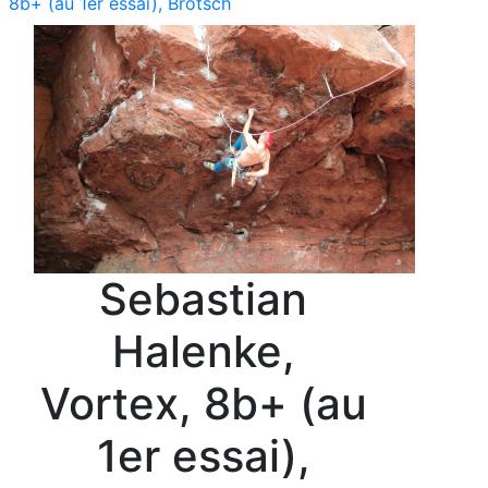
8b+ (au 1er essai), Brotsch
Sebastian
Halenke,
Vortex, 8b+ (au
1er essai),