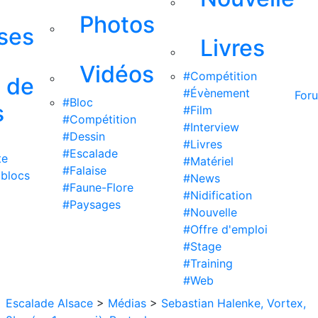
Photos
ises
Livres
Vidéos
#Compétition
s de
#Évènement
For
#Bloc
s
#Film
#Compétition
#Interview
#Dessin
#Livres
#Escalade
te
#Matériel
#Falaise
 blocs
#News
#Faune-Flore
#Nidification
#Paysages
#Nouvelle
#Offre d'emploi
#Stage
#Training
#Web
Escalade Alsace
>
Médias
>
Sebastian Halenke, Vortex,