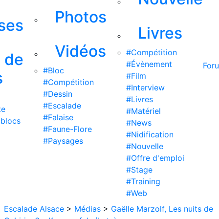
Photos
ises
Livres
Vidéos
#Compétition
s de
#Évènement
For
#Bloc
s
#Film
#Compétition
#Interview
#Dessin
#Livres
#Escalade
te
#Matériel
#Falaise
 blocs
#News
#Faune-Flore
#Nidification
#Paysages
#Nouvelle
#Offre d'emploi
#Stage
#Training
#Web
Escalade Alsace
>
Médias
>
Gaëlle Marzolf, Les nuits de