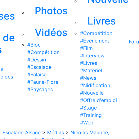
Photos
ises
Livres
Vidéos
#Compétition
s de
#Évènement
For
#Bloc
s
#Film
#Compétition
#Interview
#Dessin
#Livres
#Escalade
te
#Matériel
#Falaise
 blocs
#News
#Faune-Flore
#Nidification
#Paysages
#Nouvelle
#Offre d'emploi
#Stage
#Training
#Web
Escalade Alsace
>
Médias
>
Nicolas Maurice,