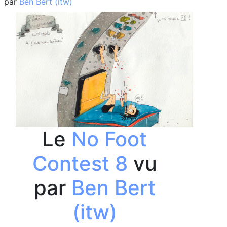
par
Ben Bert (itw)
Le
No Foot
Contest 8
vu
par
Ben Bert
(itw)