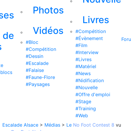
Photos
ises
Livres
Vidéos
#Compétition
s de
#Évènement
For
#Bloc
s
#Film
#Compétition
#Interview
#Dessin
#Livres
#Escalade
te
#Matériel
#Falaise
 blocs
#News
#Faune-Flore
#Nidification
#Paysages
#Nouvelle
#Offre d'emploi
#Stage
#Training
#Web
Escalade Alsace
>
Médias
>
Le
No Foot Contest 8
vu