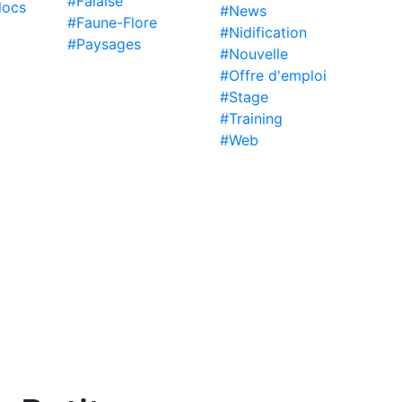
#Falaise
locs
#News
#Faune-Flore
#Nidification
#Paysages
#Nouvelle
#Offre d'emploi
#Stage
#Training
#Web