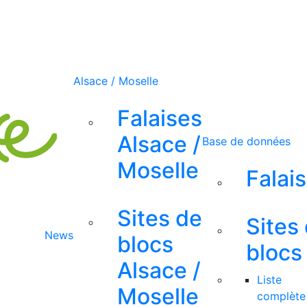
Alsace / Moselle
Falaises
Alsace /
Base de données
Moselle
Falai
Sites de
Sites
News
blocs
blocs
Alsace /
Liste
Moselle
complète