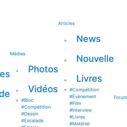
Rechercher
Articles
News
Médias
Nouvelle
Photos
ses
Livres
Vidéos
#Compétition
 de
#Évènement
Foru
#Bloc
#Film
#Compétition
#Interview
#Dessin
#Livres
#Escalade
#Matériel