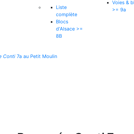
Voies & b
Liste
>= 9a
complète
Blocs
d'Alsace >=
8B
 Conti
7a au Petit Moulin