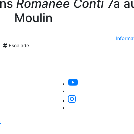
ans
Romanée Conti
7a au
Moulin
Informat
Escalade
s